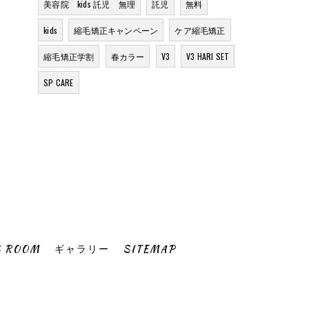
美容院 kids 託児 無理
託児
無料
kids
縮毛矯正キャンペーン
ケア縮毛矯正
縮毛矯正学割
春カラー
V3
V3 HARI SET
SP CARE
S ROOM
ギャラリー
SITEMAP