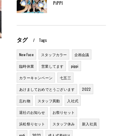
PiPPI
タグ
Tags
New Face
スタッフカラー
企画会議
臨時休業
営業してます
pippi
カラーキャンペーン
七五三
あけましておめでとうございます
2022
忘れ物
スタッフ異動
入社式
退社のお知らせ
お祭りセット
浜松祭りセット
スタッフ休み
新入社員
gati
2023
成人式着付け