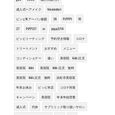
成人式ヘアメイク
hinamaturi
ピッピN.アーバン路図
26
PiPPPI
10
27
PiPPI27
ni
pippi2/14
ピッピミーティング
予約空き情報
コロナ
トリートメント
おすすめ
メニュー
コンディショナー
違い
美容院 kids 託児
美容院 kids
美容院 kids 託児 無料
美容院 kids 託児 無料
浜松市美容室
年末お休み
ピッピ本店
コロナ対策
キャンペーン
美容院
年末年始営業
成人式
代休
サブリミック取り扱いサロン