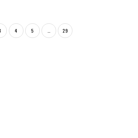
3
4
5
...
29