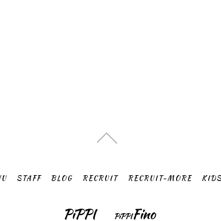
NU
STAFF
BLOG
RECRUIT
RECRUIT-MORE
KID