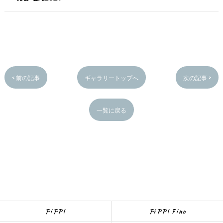
< 前の記事
ギャラリートップへ
次の記事 >
一覧に戻る
PiPPI
PiPPI Fino