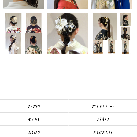
PiPPI
PiPPI Fino
MENU
STAFF
BLOG
RECRUIT