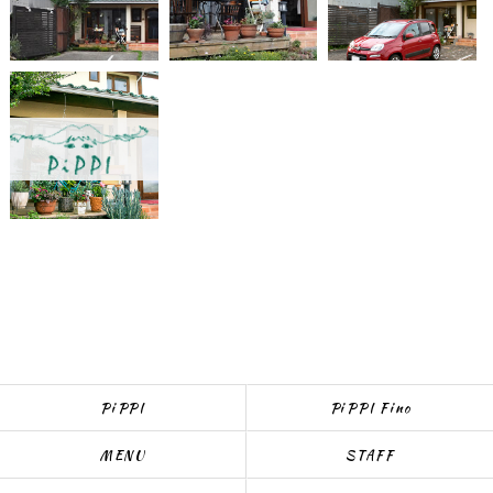
PiPPI
PiPPI Fino
MENU
STAFF