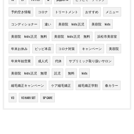
予約空き情報
コロナ
トリートメント
おすすめ
メニュー
コンディショナー
違い
美容院 kids 託児
美容院 kids
美容院 kids 託児 無料
美容院 kids 託児 無料
浜松市美容室
年末お休み
ピッピ本店
コロナ対策
キャンペーン
美容院
年末年始営業
成人式
代休
サブリミック取り扱いサロン
美容院 kids 託児 無理
託児
無料
kids
縮毛矯正キャンペーン
ケア縮毛矯正
縮毛矯正学割
春カラー
V3
V3 HARI SET
SP CARE