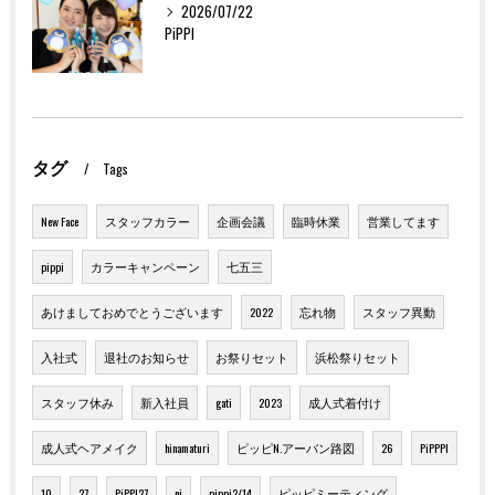
2026/07/22
PiPPI
タグ
Tags
New Face
スタッフカラー
企画会議
臨時休業
営業してます
pippi
カラーキャンペーン
七五三
あけましておめでとうございます
2022
忘れ物
スタッフ異動
入社式
退社のお知らせ
お祭りセット
浜松祭りセット
スタッフ休み
新入社員
gati
2023
成人式着付け
成人式ヘアメイク
hinamaturi
ピッピN.アーバン路図
26
PiPPPI
10
27
PiPPI27
ni
pippi2/14
ピッピミーティング