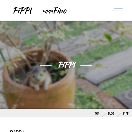
PiPPI
TOP
BLOG
PiPPI