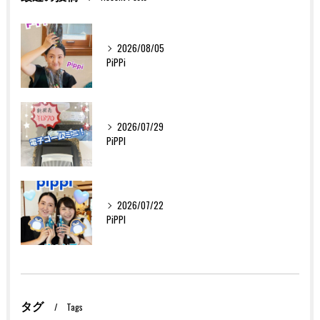
2026/08/05
PiPPi
2026/07/29
PiPPI
2026/07/22
PiPPI
タグ
Tags