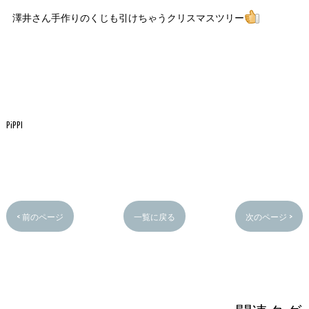
澤井さん手作りのくじも引けちゃうクリスマスツリー
PiPPI
< 前のページ
一覧に戻る
次のページ >