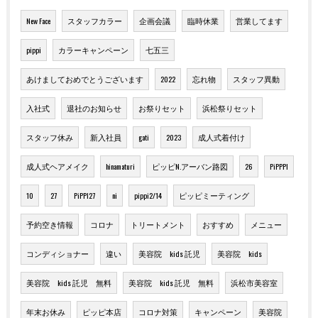
New Face
スタッフカラー
企画会議
臨時休業
営業してます
pippi
カラーキャンペーン
七五三
あけましておめでとうございます
2022
忘れ物
スタッフ異動
入社式
退社のお知らせ
お祭りセット
浜松祭りセット
スタッフ休み
新入社員
gati
2023
成人式着付け
成人式ヘアメイク
hinamaturi
ピッピN.アーバン路図
26
PiPPPI
10
27
PiPPI27
ni
pippi2/14
ピッピミーティング
予約空き情報
コロナ
トリートメント
おすすめ
メニュー
コンディショナー
違い
美容院 kids 託児
美容院 kids
美容院 kids 託児 無料
美容院 kids 託児 無料
浜松市美容室
年末お休み
ピッピ本店
コロナ対策
キャンペーン
美容院