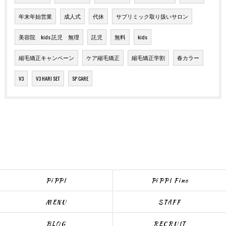
年末年始営業
成人式
代休
サブリミック取り扱いサロン
美容院 kids 託児 無理
託児
無料
kids
縮毛矯正キャンペーン
ケア縮毛矯正
縮毛矯正学割
春カラー
V3
V3 HARI SET
SP CARE
PiPPI
PiPPI Fino
MENU
STAFF
BLOG
RECRUIT