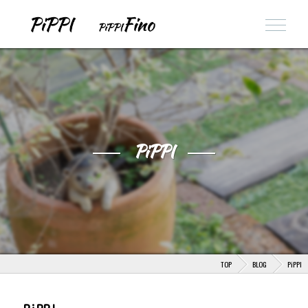
PiPPI
TOP
BLOG
PiPPI