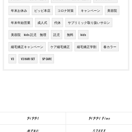
年末お休み
ピッピ本店
コロナ対策
キャンペーン
美容院
年末年始営業
成人式
代休
サブリミック取り扱いサロン
美容院 kids 託児 無理
託児
無料
kids
縮毛矯正キャンペーン
ケア縮毛矯正
縮毛矯正学割
春カラー
V3
V3 HARI SET
SP CARE
PiPPI
PiPPI Fino
MENU
STAFF