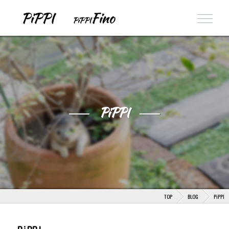
PiPPI
TOP
BLOG
PiPPI