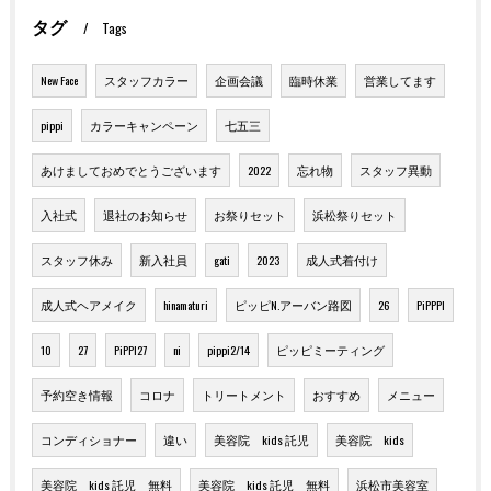
タグ
Tags
New Face
スタッフカラー
企画会議
臨時休業
営業してます
pippi
カラーキャンペーン
七五三
あけましておめでとうございます
2022
忘れ物
スタッフ異動
入社式
退社のお知らせ
お祭りセット
浜松祭りセット
スタッフ休み
新入社員
gati
2023
成人式着付け
成人式ヘアメイク
hinamaturi
ピッピN.アーバン路図
26
PiPPPI
10
27
PiPPI27
ni
pippi2/14
ピッピミーティング
予約空き情報
コロナ
トリートメント
おすすめ
メニュー
コンディショナー
違い
美容院 kids 託児
美容院 kids
美容院 kids 託児 無料
美容院 kids 託児 無料
浜松市美容室