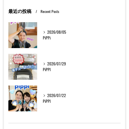
最近の投稿
Recent Posts
2026/08/05
PiPPi
2026/07/29
PiPPI
2026/07/22
PiPPI