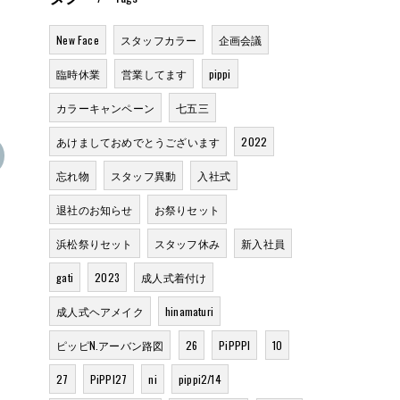
New Face
スタッフカラー
企画会議
臨時休業
営業してます
pippi
カラーキャンペーン
七五三
あけましておめでとうございます
2022
忘れ物
スタッフ異動
入社式
退社のお知らせ
お祭りセット
浜松祭りセット
スタッフ休み
新入社員
gati
2023
成人式着付け
成人式ヘアメイク
hinamaturi
ピッピN.アーバン路図
26
PiPPPI
10
27
PiPPI27
ni
pippi2/14