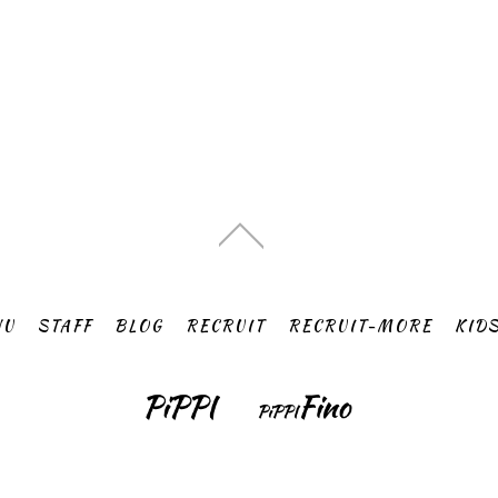
NU
STAFF
BLOG
RECRUIT
RECRUIT-MORE
KID