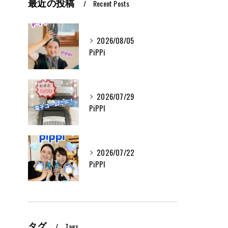
最近の投稿
Recent Posts
2026/08/05
PiPPi
2026/07/29
PiPPI
2026/07/22
PiPPI
タグ
Tags