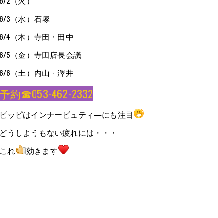
6/2（火）
6/3（水）石塚
6/4（木）寺田・田中
6/5（金）寺田店長会議
6/6（土）内山・澤井
予約☎053-462-2332
ピッピはインナービュティ―にも注目
どうしようもない疲れには・・・
これ
効きます