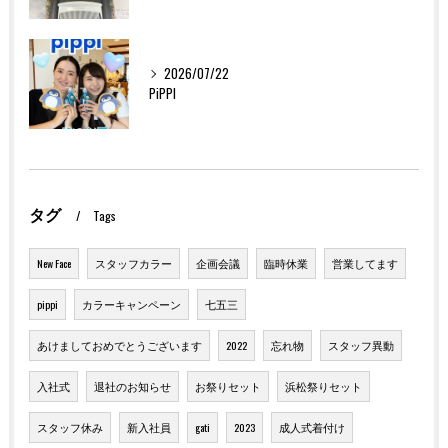
2026/07/22
PiPPI
タグ
Tags
New Face
スタッフカラー
企画会議
臨時休業
営業してます
pippi
カラーキャンペーン
七五三
あけましておめでとうございます
2022
忘れ物
スタッフ異動
入社式
退社のお知らせ
お祭りセット
浜松祭りセット
スタッフ休み
新入社員
gati
2023
成人式着付け