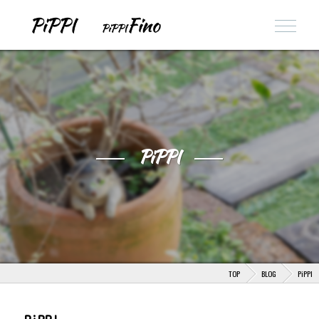
PiPPI
TOP
BLOG
PiPPI