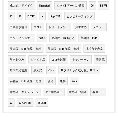
成人式ヘアメイク
hinamaturi
ピッピN.アーバン路図
26
PiPPPI
10
27
PiPPI27
ni
pippi2/14
ピッピミーティング
予約空き情報
コロナ
トリートメント
おすすめ
メニュー
コンディショナー
違い
美容院 kids 託児
美容院 kids
美容院 kids 託児 無料
美容院 kids 託児 無料
浜松市美容室
年末お休み
ピッピ本店
コロナ対策
キャンペーン
美容院
年末年始営業
成人式
代休
サブリミック取り扱いサロン
美容院 kids 託児 無理
託児
無料
kids
縮毛矯正キャンペーン
ケア縮毛矯正
縮毛矯正学割
春カラー
V3
V3 HARI SET
SP CARE