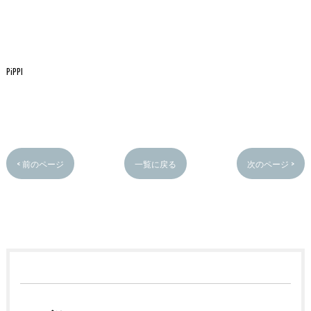
PiPPI
< 前のページ
一覧に戻る
次のページ >