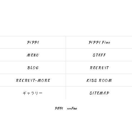
PiPPI
PiPPI Fino
MENU
STAFF
BLOG
RECRUIT
RECRUIT-MORE
KIDS ROOM
ギャラリー
SITEMAP