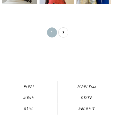
1
2
PiPPI
PiPPI Fino
MENU
STAFF
BLOG
RECRUIT